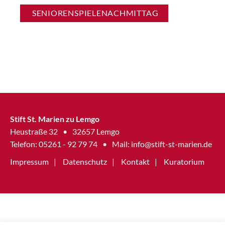
SENIORENSPIELENACHMITTAG
Stift St. Marien zu Lemgo
Heustraße 32
•
32657 Lemgo
Telefon: 05261 - 92 79 74
•
Mail:
info@stift-st-marien.de
Impressum
Datenschutz
Kontakt
Kuratorium