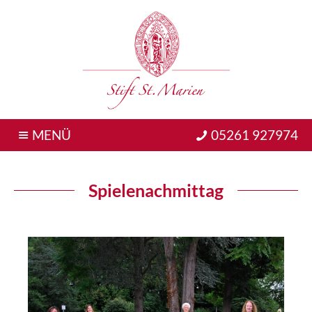
MENÜ
05261 927974
Spielenachmittag